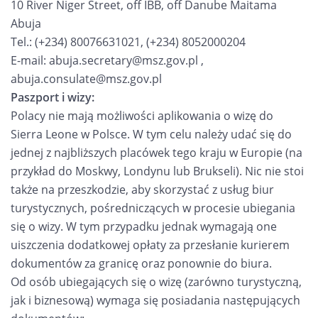
10 River Niger Street, off IBB, off Danube Maitama
Abuja
Tel.: (+234) 80076631021, (+234) 8052000204
E-mail: abuja.secretary@msz.gov.pl ,
abuja.consulate@msz.gov.pl
Paszport i wizy:
Polacy nie mają możliwości aplikowania o wizę do
Sierra Leone w Polsce. W tym celu należy udać się do
jednej z najbliższych placówek tego kraju w Europie (na
przykład do Moskwy, Londynu lub Brukseli). Nic nie stoi
także na przeszkodzie, aby skorzystać z usług biur
turystycznych, pośredniczących w procesie ubiegania
się o wizy. W tym przypadku jednak wymagają one
uiszczenia dodatkowej opłaty za przesłanie kurierem
dokumentów za granicę oraz ponownie do biura.
Od osób ubiegających się o wizę (zarówno turystyczną,
jak i biznesową) wymaga się posiadania następujących