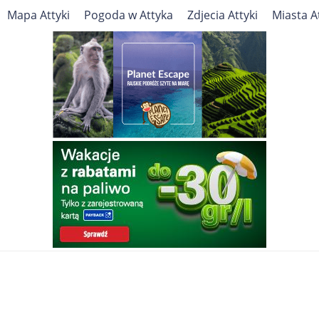
Mapa Attyki
Pogoda w Attyka
Zdjecia Attyki
Miasta A
Cel podróży
GRECJA
Attyka
ATRAKCJE TURYSTYCZNE, ZABYTKI, PRZEWODNIK
Travelin
Europa
Grecja
Attyka