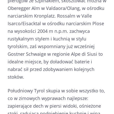
pierogów ze szpinakiem, skosztować można w
Oberegger Alm w Valdaora/Olang, w ośrodku
narciarskim Kronplatz. Rossalm w Valle
Isarco/Eisacktal w ośrodku narciarskim Plose
na wysokości 2004 m n.p.m. zachwyca
rustykalnym stylem i kuchnią w stylu
tyrolskim, zaś wspomniany już wcześniej
Gostner Schwaige w regionie Alpe di Siusi to
idealne miejsce, by doładować baterie i
nabrać sił przed zdobywaniem kolejnych
stoków.
Południowy Tyrol skupia w sobie wszystko to,
co w zimowych wyprawach najlepsze:
zapierające dech w piersi widoki, ośnieżone
stoki, radującą podniebienie kuchnię i wina,