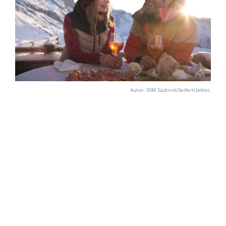
Autor: IDM Südtirol/SeifertUebler,