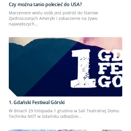
Czy można tanio polecieć do USA?
Marzeniem wielu osób jest podróż do Stanów
Zjednoczonych Ameryki i zobaczenie na żywo
największych...
1. Gdański Festiwal Górski
W dniach 29 listopada-1 grudnia w Sali Teatralnej Domu
Technika NOT w Gdańsku odbędzie...