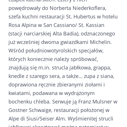
powędrowały do Norberta Niederkoflera,
szefa kuchni restauracji St. Hubertus w hotelu
Rosa Alpina w San Cassiano/ St. Kassian
(stacji narciarskiej Alta Badia), odznaczonego
już wcześniej dwoma gwiazdkami Michelin.
Wśród południowotyrolskich specjałów,
których koniecznie należy spróbować,
znajdują się m.in. strucla jabłkowa, grappa,
knedle z szarego sera, a także… zupa z siana,
doprawiona ręcznie zbieranymi ziołami i
kwiatami, podawana w wydrążonym
bochenku chleba. Serwuje ją Franz Mulsner w
Gostner Schwaige, restauracji położonej w
Alpe di Siusi/Seiser Alm. Wyśmienitej strucli
jabłkowej skosztować można natomiast w