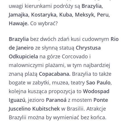
uwagi kierunkami podróży są
Brazylia,
Jamajka,
Kostaryka,
Kuba,
Meksyk,
Peru,
Hawaje.
Co wybrać?
Brazylia
bez dwóch zdań kusi cudownym
Rio
de Janeiro
ze słynną statuą
Chrystusa
Odkupiciela
na górze Corcovado i
malowniczymi plażami, w tym najbardziej
znaną plażą
Copacabana.
Brazylia to także
bogate w zabytki, muzea, teatry
Sao Paulo
,
kolejna kusząca propozycja to
Wodospad
Iguazú
, jezioro
Paranoá
z mostem
Ponte
Juscelino Kubitschek
w Brasilii. Atrakcje
Brazylii można by wymieniać bez końca.