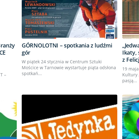
Branży
GÓRNOLOTNI – spotkania z ludźmi
„Jedw
CE
gór
Ikaty,
z Felic
W piątek 24 stycznia w Centrum Sztuki
Mościce w Tarnowie wystartuje piąta odsłona
19 maja
spotkań...
T –
Kultury
pasją...