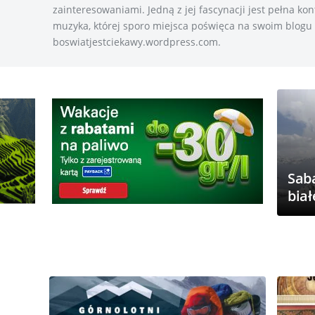
zainteresowaniami. Jedną z jej fascynacji jest pełna ko
muzyka, której sporo miejsca poświęca na swoim blogu
boswiatjestciekawy.wordpress.com.
Sab
bia