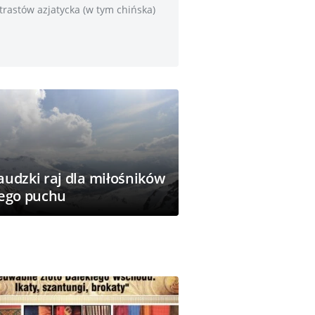
ntrastów azjatycka (w tym chińska)
audzki raj dla miłośników
łego puchu