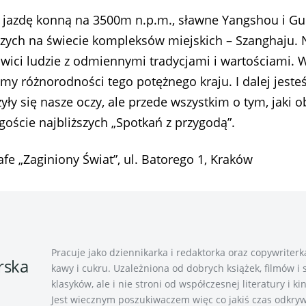
, jazdę konną na 3500m n.p.m., sławne Yangshou i Guil
szych na świecie kompleksów miejskich – Szanghaju. 
wici ludzie z odmiennymi tradycjami i wartościami. 
śmy różnorodności tego potężnego kraju. I dalej jes
zyły się nasze oczy, ale przede wszystkim o tym, jaki 
goście najbliższych „Spotkań z przygodą”.
fe „Zaginiony Świat”, ul. Batorego 1, Kraków
Pracuje jako dziennikarka i redaktorka oraz copywriterk
rska
kawy i cukru. Uzależniona od dobrych książek, filmów i s
klasyków, ale i nie stroni od współczesnej literatury i k
Jest wiecznym poszukiwaczem więc co jakiś czas odkrywa 