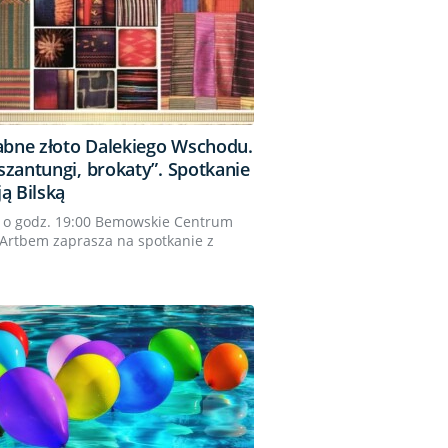
abne złoto Dalekiego Wschodu.
 szantungi, brokaty”. Spotkanie
ją Bilską
 o godz. 19:00 Bemowskie Centrum
 Artbem zaprasza na spotkanie z