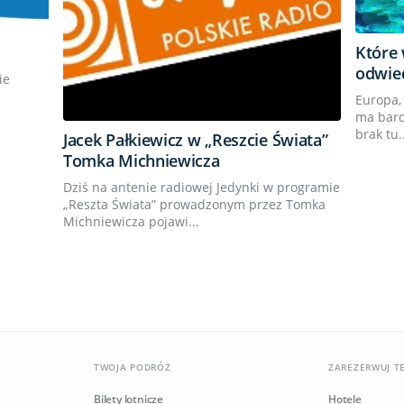
Które
odwie
ie
Europa, 
ma bard
brak tu..
Jacek Pałkiewicz w „Reszcie Świata”
Tomka Michniewicza
Dziś na antenie radiowej Jedynki w programie
„Reszta Świata” prowadzonym przez Tomka
Michniewicza pojawi...
TWOJA PODRÓŻ
ZAREZERWUJ T
Bilety lotnicze
Hotele