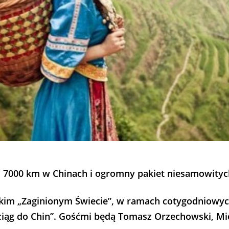
, 7000 km w Chinach i ogromny pakiet niesamowity
skim „Zaginionym Świecie”, w ramach cotygodniowyc
ciąg do Chin”. Gośćmi będą
T
omasz Orzechowski, Mic