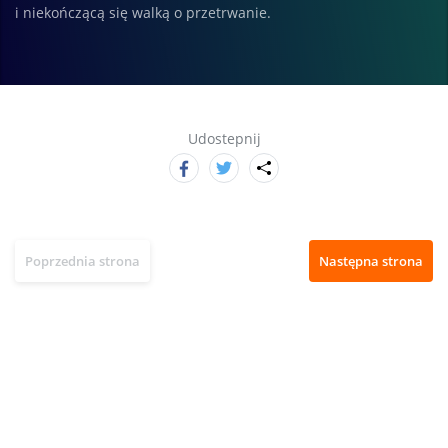
i niekończącą się walką o przetrwanie.
Udostepnij
Poprzednia strona
Następna strona