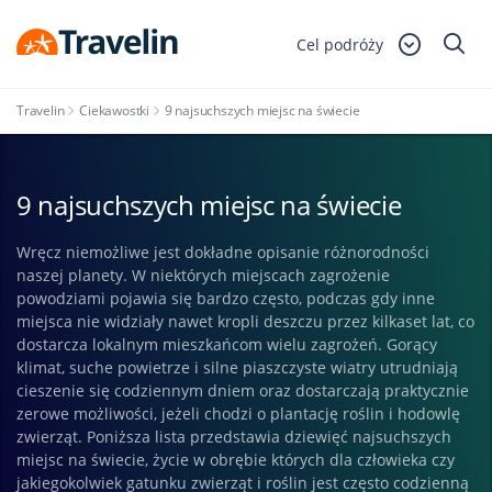
Cel podróży
Travelin
Ciekawostki
9 najsuchszych miejsc na świecie
9 najsuchszych miejsc na świecie
Wręcz niemożliwe jest dokładne opisanie różnorodności
naszej planety. W niektórych miejscach zagrożenie
powodziami pojawia się bardzo często, podczas gdy inne
miejsca nie widziały nawet kropli deszczu przez kilkaset lat, co
dostarcza lokalnym mieszkańcom wielu zagrożeń. Gorący
klimat, suche powietrze i silne piaszczyste wiatry utrudniają
cieszenie się codziennym dniem oraz dostarczają praktycznie
zerowe możliwości, jeżeli chodzi o plantację roślin i hodowlę
zwierząt. Poniższa lista przedstawia dziewięć najsuchszych
miejsc na świecie, życie w obrębie których dla człowieka czy
jakiegokolwiek gatunku zwierząt i roślin jest często codzienną