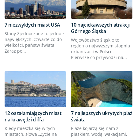
7 niezwykłych miast USA
10 najciekawszych atrakcji
Górnego Śląska
Stany Zjednoczone to jedno z
największych, czwarte co do
Województwo śląskie to
wielkości, państw świata.
region o najwyższym stopniu
Zaraz po...
urbanizacji w Polsce.
Pierwsze co przywodzi na...
12 oszałamiających miast
7 najlepszych ukrytych plaż
na krawędzi cliffa
świata
Kiedy mieszka się w tych
Plaże kojarzą się nam z
miastach, słowa „Życie na
piaskiem, wodą, wakacjami,