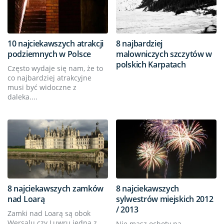
10 najciekawszych atrakcji
8 najbardziej
podziemnych w Polsce
malowniczych szczytów w
polskich Karpatach
Często wydaje się nam, że to
co najbardziej atrakcyjne
musi być widoczne z
daleka....
8 najciekawszych zamków
8 najciekawszych
nad Loarą
sylwestrów miejskich 2012
/ 2013
Zamki nad Loarą są obok
Wersalu czy Luwru jedną z
Nie masz ochoty na