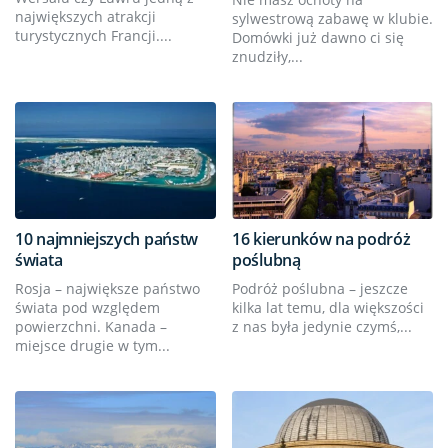
największych atrakcji
sylwestrową zabawę w klubie.
turystycznych Francji....
Domówki już dawno ci się
znudziły,...
10 najmniejszych państw
16 kierunków na podróż
świata
poślubną
Rosja – największe państwo
Podróż poślubna – jeszcze
świata pod względem
kilka lat temu, dla większości
powierzchni. Kanada –
z nas była jedynie czymś,...
miejsce drugie w tym...