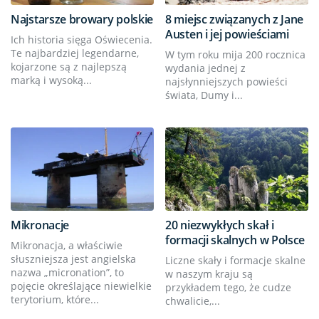
Najstarsze browary polskie
8 miejsc związanych z Jane
Austen i jej powieściami
Ich historia sięga Oświecenia.
Te najbardziej legendarne,
W tym roku mija 200 rocznica
kojarzone są z najlepszą
wydania jednej z
marką i wysoką...
najsłynniejszych powieści
świata, Dumy i...
Mikronacje
20 niezwykłych skał i
formacji skalnych w Polsce
Mikronacja, a właściwie
słuszniejsza jest angielska
Liczne skały i formacje skalne
nazwa „micronation”, to
w naszym kraju są
pojęcie określające niewielkie
przykładem tego, że cudze
terytorium, które...
chwalicie,...