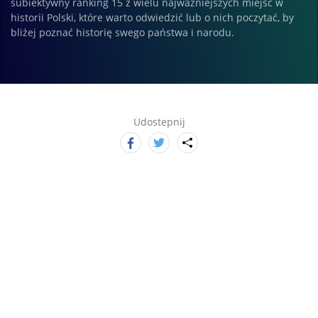
subiektywny ranking 15 z wielu najważniejszych miejsc w
historii Polski, które warto odwiedzić lub o nich poczytać, by
bliżej poznać historię swego państwa i narodu.
Udostepnij