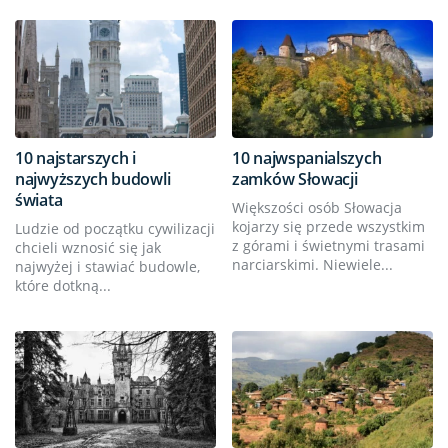
10 najstarszych i
10 najwspanialszych
najwyższych budowli
zamków Słowacji
świata
Większości osób Słowacja
kojarzy się przede wszystkim
Ludzie od początku cywilizacji
z górami i świetnymi trasami
chcieli wznosić się jak
narciarskimi. Niewiele...
najwyżej i stawiać budowle,
które dotkną...