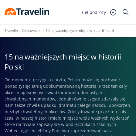
Cel podróży
Travelin
Ciekawostki
15 najważniejszych miejsc w historii Polski
15 najważniejszych miejsc w historii
Polski
Od momentu przyjęcia chrztu, Polska może się pochwalić
ponad tysiącletnią udokumentowaną historią. Przez ten cały
okres mogliśmy być świadkami wielu doniosłych i
chwalebnych momentów, jednak równie często zdarzały się
nam także chwile upadku, dramatu całego narodu, upokorzeń,
niezbyt chwalebnych okresów. Zdecydowanie przez ten cały
czas w naszej historii miało miejsce wiele ważnych wydarzeń,
które na trwałe zapisały się w podręcznikach szkolnych.
Wobec tego chcieliśmy Państwu zaprezentować nasz